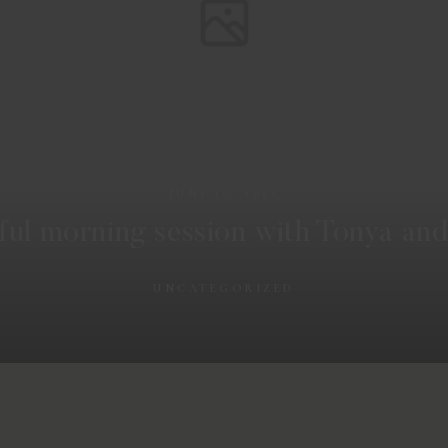
JUNI 30, 2022
lful morning session with Tonya an
UNCATEGORIZED